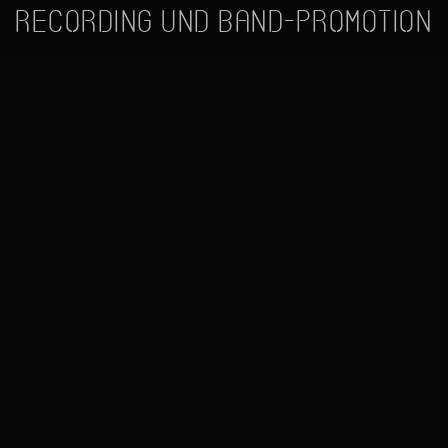
Recording und Band-Promotion
Kontakt
Manuel Uhlenhaut
Tel.:
+ 49 (0) 175 - 19
Audio Engineer, Art
82 664
Director
Büro:
+ 49 (0) 33 28 -
479 86 82
Startseite
Impressum
Kontakt
Datenschutzerklärung