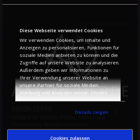
// FOTOGRAFIE UND FILM
Diese Webseite verwendet Cookies
Wir verwenden Cookies, um Inhalte und
Anzeigen zu personalisieren, Funktionen für
soziale Medien anbieten zu können und die
Zugriffe auf unsere Website zu analysieren.
Außerdem geben wir Informationen zu
Ihrer Verwendung unserer Website an
unsere Partner für soziale Medien,
Werbung und Analysen weiter. Unsere
Partner führen diese Informationen
möglicherweise mit weiteren Daten
Aaron Deppe
Details zeigen
zusammen, die Sie ihnen bereitgestellt
Fotograf für Lifestyle, People, Fashion und
haben oder die sie im Rahmen Ihrer
Documentary. Absolut sehenswert
Nutzung der Dienste gesammelt haben.
Cookies zulassen
check: www.aarondeppe.de