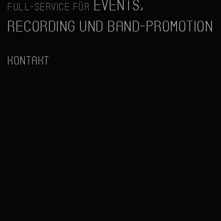
Events,
Full-Service für
Recording und Band-Promotion
Kontakt
Manuel Uhlenhaut
Tel.:
+ 49 (0) 175 - 19
Audio Engineer, Art
82 664
Director
Büro:
+ 49 (0) 33 28 -
479 86 82
Startseite
Impressum
Kontakt
Datenschutzerklärung