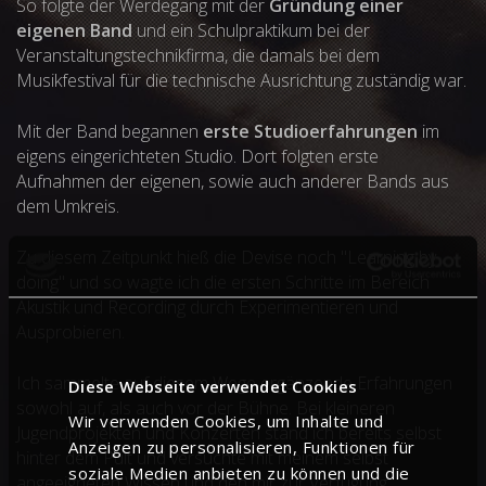
So folgte der Werdegang mit der
Gründung einer
eigenen Band
und ein Schulpraktikum bei der
Veranstaltungstechnikfirma, die damals bei dem
Musikfestival für die technische Ausrichtung zuständig war.
Mit der Band begannen
erste Studioerfahrungen
im
eigens eingerichteten Studio. Dort folgten erste
Aufnahmen der eigenen, sowie auch anderer Bands aus
dem Umkreis.
Zu diesem Zeitpunkt hieß die Devise noch "Learning by
doing" und so wagte ich die ersten Schritte im Bereich
Akustik und Recording durch Experimentieren und
Ausprobieren.
Ich sammelte auf diesem Wege ergänzende Erfahrungen
Diese Webseite verwendet Cookies
sowohl auf, als auch vor der Bühne. Bei kleineren
Wir verwenden Cookies, um Inhalte und
Jugendprojekten und Konzerten stand ich bereits selbst
Anzeigen zu personalisieren, Funktionen für
hinter dem Pult und versuchte mit meinem selbst
soziale Medien anbieten zu können und die
angeeigneten Wissen und den mir zur Verfügung